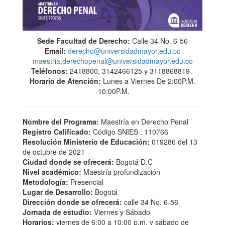
Sede Facultad de Derecho:
Calle 34 No. 6-56
Email:
derecho@universidadmayor.edu.co
maestria.derechopenal@universidadmayor.edu.co
Teléfonos:
2418800, 3142466125 y 3118868819
Horario de Atención:
Lunes a Viernes De 2:00P.M.
-10:00P.M.
Nombre del Programa:
Maestría en Derecho Penal
Registro Calificado:
Código SNIES : 110766
Resolución Ministerio de Educación:
019286 del 13
de octubre de 2021
Ciudad donde se ofrecerá:
Bogotá D.C
Nivel académico:
Maestría profundización
Metodología:
Presencial
Lugar de Desarrollo:
Bogotá
Dirección donde se ofrecerá:
calle 34 No. 6-56
Jornada de estudio:
Viernes y Sábado
Horarios:
viernes de 6:00 a 10:00 p.m. y sábado de