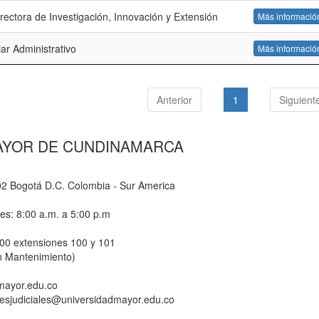
rectora de Investigación, Innovación y Extensión
Más informació
iar Administrativo
Más informació
Anterior
1
Siguient
AYOR DE CUNDINAMARCA
-02 Bogotá D.C. Colombia - Sur America
nes: 8:00 a.m. a 5:00 p.m
800 extensiones 100 y 101
n Mantenimiento)
dmayor.edu.co
ionesjudiciales@universidadmayor.edu.co