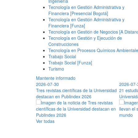
Ingeniería
Tecnología en Gestión Administrativa y
Financiera [Presencial Bogotá]
Tecnología en Gestión Administrativa y
Financiera [Funza]
Tecnología en Gestión de Negocios [A Distanc
Tecnología en Gestión y Ejecución de
Construcciones
Tecnología en Procesos Químicos Ambiental
Trabajo Social
Trabajo Social [Funza]
Turismo
Mantente informado
2026-07-30
Adaptación al cambio, transformaciones
2026-07-
Las 
emoración de los
Tres revistas científicas de la Universidad
hacia el crecimiento personal
21 estudi
Juni
s de Paz
destacan en Publindex 2026
Abril de 2021
Universi
Ver todas