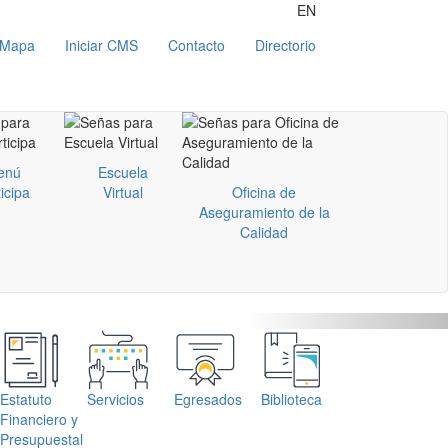
EN
Mapa
Iniciar CMS
Contacto
Directorio
enú
Escuela
icipa
Virtual
Oficina de
Aseguramiento de la
Calidad
Next
Estatuto
Servicios
Egresados
Biblioteca
Contratación
C
Financiero y
Vi
Presupuestal