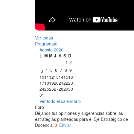
Ver todas
Prográmate
Agosto 2026
L
M
M
J
V
S
D
1
2
4
5
6
7
8
9
3
10
11
12
13
14
15
16
17
18
19
20
21
22
23
24
25
26
27
28
29
30
31
Ver todo el calendario
Foro
Déjanos tus opiniones y sugerencias sobre las
estrategias planteadas para el Eje Estratégico de
Docencia.
Enviar