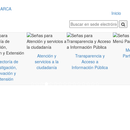
Inicio
M
Atención y
Transparencia y
Part
ectoría de
servicios a la
Acceso a
stigación,
ciudadanía
Información Pública
ovación y
Rendición de Cuentas - Vigencia 2025
tensión
Estatuto
Estatuto
Estatuto de
Apoyo
docente
bienestar
contratación
Laboral
universitario