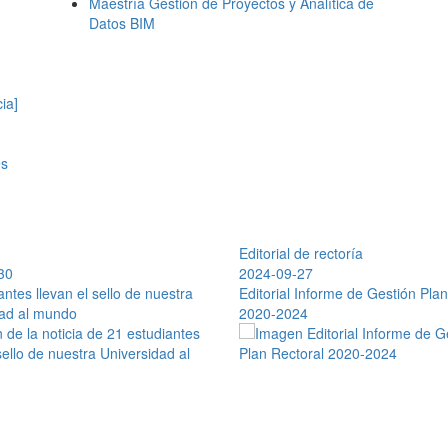
Maestría Gestión de Proyectos y Analítica de
Datos BIM
ia]
es
Editorial de rectoría
30
diferencias nos enriquecen
2026-07-28
2024-09-27
antes llevan el sello de nuestra
o de 2021
Boletín Institucional N° 135
Editorial Informe de Gestión Plan
dad al mundo
2020-2024