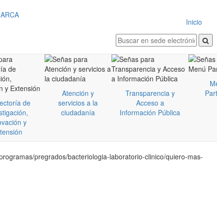
Inicio
M
Atención y
Transparencia y
Part
ectoría de
servicios a la
Acceso a
stigación,
ciudadanía
Información Pública
ovación y
tensión
programas/pregrados/bacteriologia-laboratorio-clinico/quiero-mas-