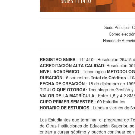
Sede Principal: 
Correo electró
Horario de Atenció
REGISTRO SNIES
: 111410 - Resolución 25415 d
ACREDITACIÓN ALTA CALIDAD
: Resolución 00
NIVEL ACADÉMICO
: Tecnológico
METODOLOG
DURACIÓN
: 6 semestres
Total de Créditos
: 10
FECHA DE CREACIÓN
: 18 de diciembre de 199
TITULO QUE OTORGA:
Tecnólogo en Gestión y
VALOR DE LA MATRÍCULA
: Entre 1,5 y 4,2 S
CUPO PRIMER SEMESTRE
: 60 Estudiantes
HORARIO DE ESTUDIOS
:
Lunes a viernes de 6:
Los Estudiantes que terminan el programa de Te
de Otras Instituciones de Educación Superior, se
entran a cursar séptimo y pueden continuar c