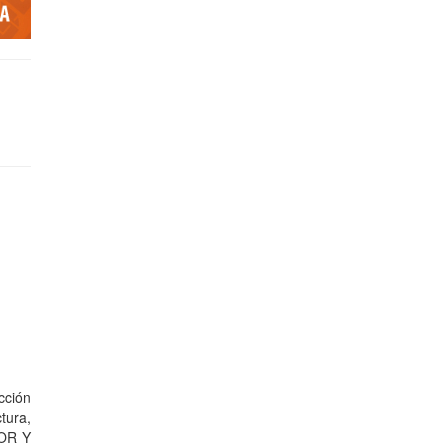
cción
tura,
TOR Y