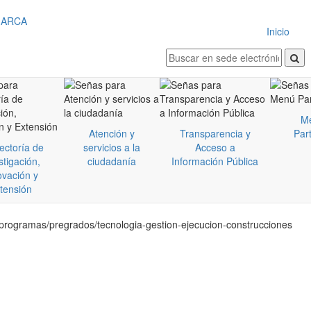
Inicio
M
Atención y
Transparencia y
Part
ectoría de
servicios a la
Acceso a
stigación,
ciudadanía
Información Pública
ovación y
tensión
/programas/pregrados/tecnologia-gestion-ejecucion-construcciones