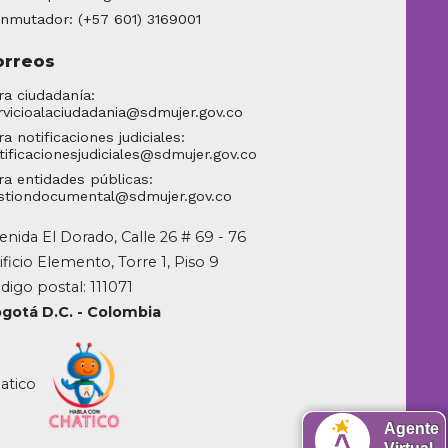
nmutador: (+57 601) 3169001
orreos
ra ciudadanía:
rvicioalaciudadania@sdmujer.gov.co
ra notificaciones judiciales:
tificacionesjudiciales@sdmujer.gov.co
ra entidades públicas:
stiondocumental@sdmujer.gov.co
enida El Dorado, Calle 26 # 69 - 76
ificio Elemento, Torre 1, Piso 9
digo postal: 111071
gotá D.C. - Colombia
atico
Agente