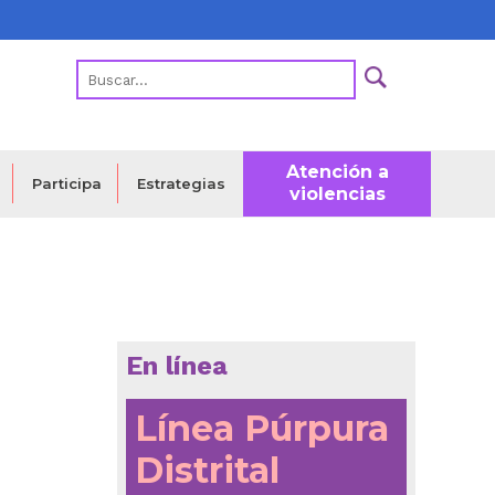
Atención a
Estrategias
Participa
violencias
En línea
Línea Púrpura
Distrital