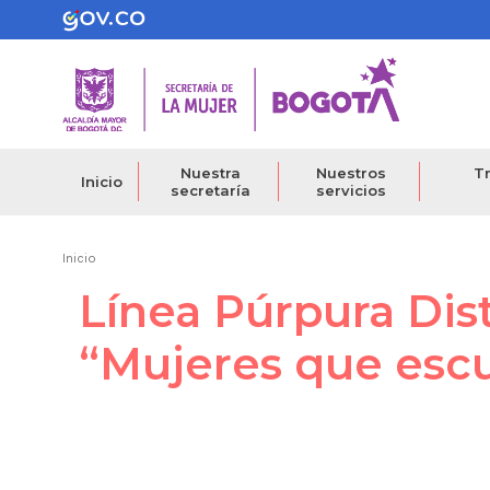
Pasar
al
contenido
principal
Nuestra
Nuestros
Tr
Inicio
secretaría
servicios
Ruta
Inicio
Línea Púrpura Dist
de
navegación
“Mujeres que esc