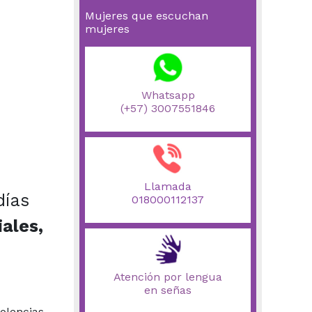
Mujeres que escuchan
mujeres
Whatsapp
(+57) 3007551846
Llamada
días
018000112137
iales,
Atención por lengua
en señas
olencias.