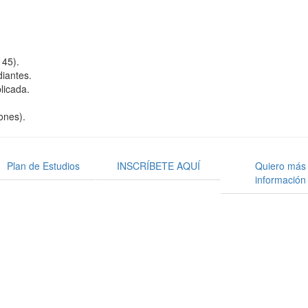
145).
diantes.
licada.
ones).
Plan de Estudios
INSCRÍBETE AQUÍ
Quiero más
información