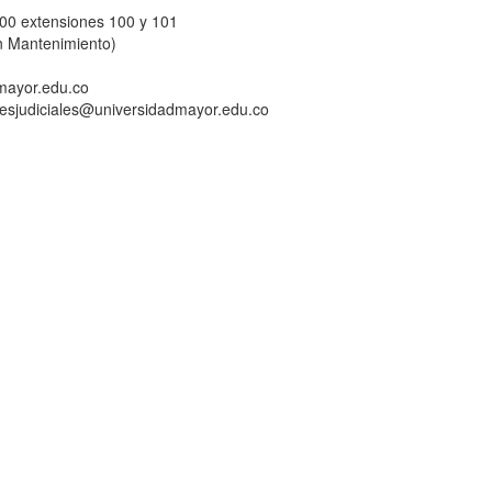
800 extensiones 100 y 101
n Mantenimiento)
dmayor.edu.co
ionesjudiciales@universidadmayor.edu.co